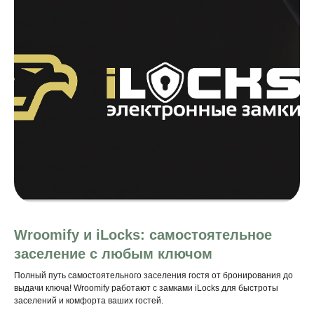
Wroomify и iLocks: самостоятельное
заселение с любым ключом
Полный путь самостоятельного заселения гостя от бронирования до
выдачи ключа! Wroomify работают с замками iLocks для быстроты
заселений и комфорта ваших гостей.